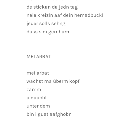
de stickan da jedn tag
neie kreizln aaf dein hemadbuckl
jeder solls sehng
dass s di gernham
MEI ARBAT
mei arbat
wachst ma überm kopf
zamm
a daachl
unter dem
bin i guat aafghobn