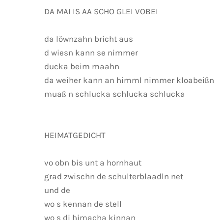
DA MAI IS AA SCHO GLEI VOBEI
da löwnzahn bricht aus
d wiesn kann se nimmer
ducka beim maahn
da weiher kann an himml nimmer kloabeißn
muaß n schlucka schlucka schlucka
HEIMATGEDICHT
vo obn bis unt a hornhaut
grad zwischn de schulterblaadln net
und de
wo s kennan de stell
wo s di himacha kinnan