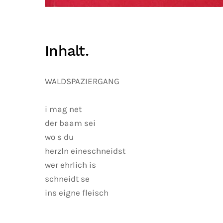
Inhalt.
WALDSPAZIERGANG
i mag net
der baam sei
wo s du
herzln eineschneidst
wer ehrlich is
schneidt se
ins eigne fleisch