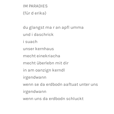
IM PARADIES
(für d erika)
du glangst ma r an apfl umma
und i daschrick
i suach
unser kernhaus
mecht einekriacha
mecht überlebn mit dir
in am oanzign kerndl
irgendwann
wenn se da erdbodn aaftuat unter uns
irgendwann
wenn uns da erdbodn schluckt