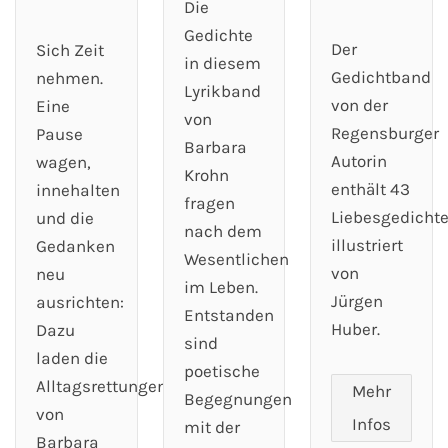
Die
Gedichte
Der
Sich Zeit
in diesem
Gedichtband
nehmen.
Lyrikband
von der
Eine
von
Regensburger
Pause
Barbara
Autorin
wagen,
Krohn
enthält 43
innehalten
fragen
Liebesgedichte
und die
nach dem
illustriert
Gedanken
Wesentlichen
von
neu
im Leben.
Jürgen
ausrichten:
Entstanden
Huber.
Dazu
sind
laden die
poetische
Alltagsrettungen
Mehr
Begegnungen
von
Infos
mit der
Barbara