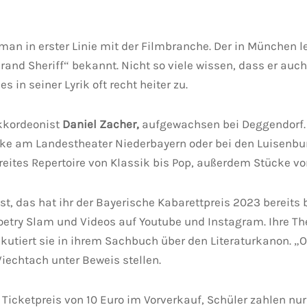
an in erster Linie mit der Filmbranche. Der in München leb
nd Sheriff“ bekannt. Nicht so viele wissen, dass er auch 
in seiner Lyrik oft recht heiter zu.
kkordeonist
Daniel Zacher,
aufgewachsen bei Deggendorf. E
ücke am Landestheater Niederbayern oder bei den Luisenbu
reites Repertoire von Klassik bis Pop, außerdem Stücke v
st, das hat ihr der Bayerische Kabarettpreis 2023 bereits 
etry Slam und Videos auf Youtube und Instagram. Ihre The
kutiert sie in ihrem Sachbuch über den Literaturkanon. „Ob
iechtach unter Beweis stellen.
icketpreis von 10 Euro im Vorverkauf, Schüler zahlen nur